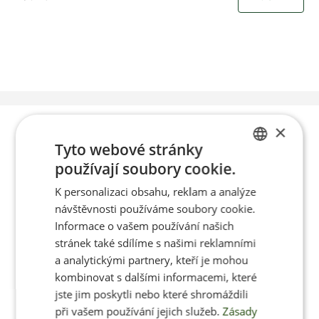
Poradíme vám s
×
Tyto webové stránky
výběrem
používají soubory cookie.
CZECH
K personalizaci obsahu, reklam a analýze
ENGLISH
návštěvnosti používáme soubory cookie.
Po-Pá 8:00 – 17:00
Informace o vašem používání našich
stránek také sdílíme s našimi reklamními
a analytickými partnery, kteří je mohou
kombinovat s dalšími informacemi, které
jste jim poskytli nebo které shromáždili
Jan Pančocha
při vašem používání jejich služeb.
Zásady