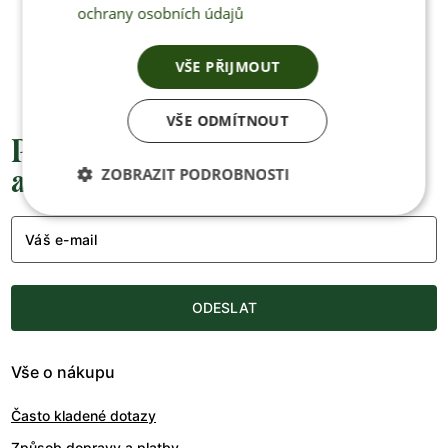
ochrany osobních údajů
+420 770 669 100
info@jenonleather.cz
VŠE PŘIJMOUT
VŠE ODMÍTNOUT
Přednostní informace o soutěžích,
akcích a novinkách
ZOBRAZIT PODROBNOSTI
Váš e-mail
ODESLAT
Vše o nákupu
Často kladené dotazy
Způsob dopravy a platby