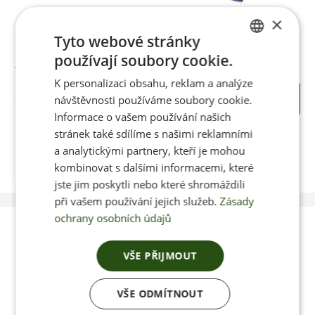
×
Tyto webové stránky
Skladem
používají soubory cookie.
Světle hnědý krém na boty
CZECH
K personalizaci obsahu, reklam a analýze
ENGLISH
205 Kč
návštěvnosti používáme soubory cookie.
KOUPIT
Informace o vašem používání našich
stránek také sdílíme s našimi reklamními
a analytickými partnery, kteří je mohou
kombinovat s dalšími informacemi, které
jste jim poskytli nebo které shromáždili
při vašem používání jejich služeb.
Zásady
ochrany osobních údajů
Poradíme vám s
VŠE PŘIJMOUT
výběrem
VŠE ODMÍTNOUT