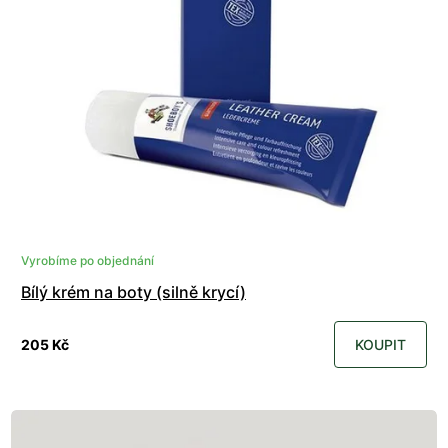
Vyrobíme po objednání
Bílý krém na boty (silně krycí)
205 Kč
KOUPIT