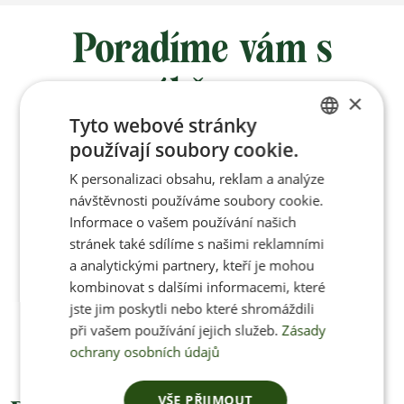
Poradíme vám s
výběrem
×
Tyto webové stránky
používají soubory cookie.
Po-Pá 8:00 – 17:00
CZECH
K personalizaci obsahu, reklam a analýze
ENGLISH
návštěvnosti používáme soubory cookie.
Informace o vašem používání našich
stránek také sdílíme s našimi reklamními
Jan Pančocha
a analytickými partnery, kteří je mohou
kombinovat s dalšími informacemi, které
+420 770 669 100
jste jim poskytli nebo které shromáždili
info@jenonleather.cz
při vašem používání jejich služeb.
Zásady
ochrany osobních údajů
VŠE PŘIJMOUT