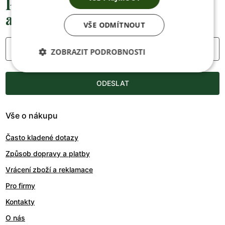
Přednostní informace o soutěžích,
akcích a novinkách
VŠE ODMÍTNOUT
Váš e-mail
ZOBRAZIT PODROBNOSTI
ODESLAT
Vše o nákupu
Často kladené dotazy
Způsob dopravy a platby
Vrácení zboží a reklamace
Pro firmy
Kontakty
O nás