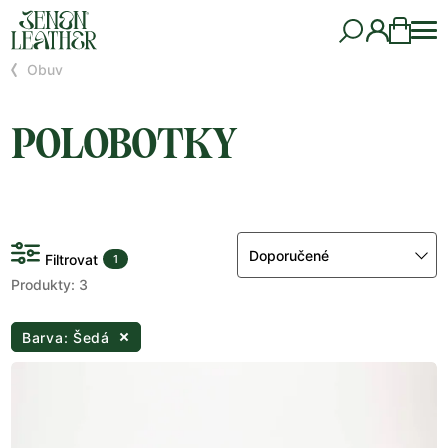
Obuv
POLOBOTKY
Doporučené
Filtrovat
1
Produkty: 3
Barva: Šedá