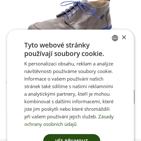
×
Tyto webové stránky
používají soubory cookie.
CZECH
K personalizaci obsahu, reklam a analýze
ENGLISH
návštěvnosti používáme soubory cookie.
Skladem
Informace o vašem používání našich
Jenon Leather Business BLUELINE
stránek také sdílíme s našimi reklamními
a analytickými partnery, kteří je mohou
3450 Kč
KOUPIT
kombinovat s dalšími informacemi, které
jste jim poskytli nebo které shromáždili
při vašem používání jejich služeb.
Zásady
ochrany osobních údajů
VŠE PŘIJMOUT