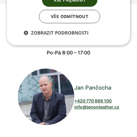
Poradíme vám s
VŠE ODMÍTNOUT
výběrem
ZOBRAZIT PODROBNOSTI
Po-Pá 8:00 – 17:00
Jan Pančocha
+420 770 669 100
info@jenonleather.cz