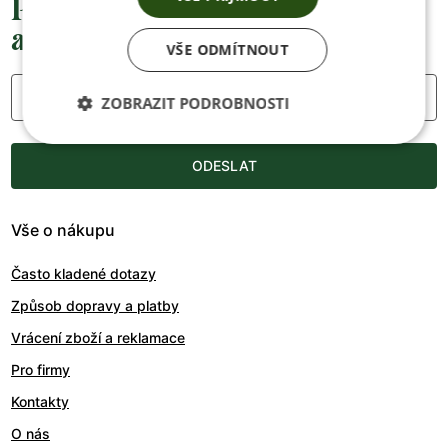
Přednostní informace o soutěžích,
akcích a novinkách
VŠE ODMÍTNOUT
Váš e-mail
ZOBRAZIT PODROBNOSTI
ODESLAT
Vše o nákupu
Často kladené dotazy
Způsob dopravy a platby
Vrácení zboží a reklamace
Pro firmy
Kontakty
O nás