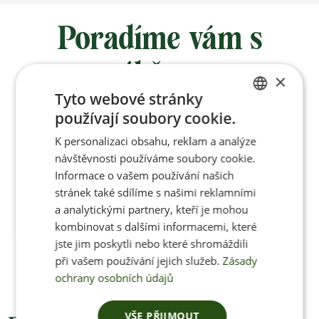
Poradíme vám s
výběrem
×
Tyto webové stránky
používají soubory cookie.
Po-Pá 8:00 – 17:00
CZECH
K personalizaci obsahu, reklam a analýze
ENGLISH
návštěvnosti používáme soubory cookie.
Informace o vašem používání našich
stránek také sdílíme s našimi reklamními
Jan Pančocha
a analytickými partnery, kteří je mohou
kombinovat s dalšími informacemi, které
+420 770 669 100
jste jim poskytli nebo které shromáždili
info@jenonleather.cz
při vašem používání jejich služeb.
Zásady
ochrany osobních údajů
VŠE PŘIJMOUT