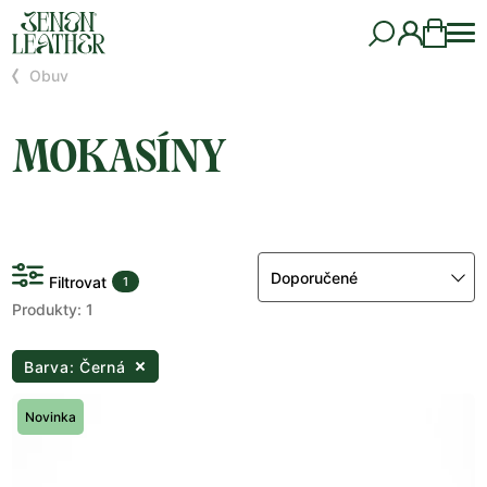
Obuv
MOKASÍNY
Doporučené
Filtrovat
1
Produkty: 1
Barva: Černá
Novinka