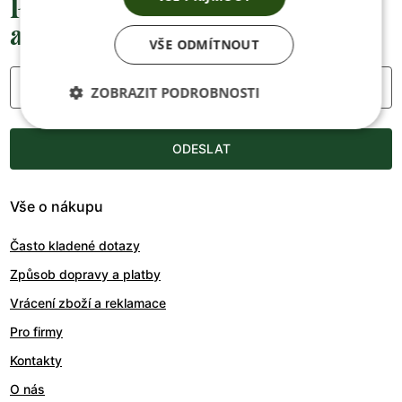
Přednostní informace o soutěžích,
akcích a novinkách
VŠE ODMÍTNOUT
Váš e-mail
ZOBRAZIT PODROBNOSTI
ODESLAT
Vše o nákupu
Často kladené dotazy
Způsob dopravy a platby
Vrácení zboží a reklamace
Pro firmy
Kontakty
O nás