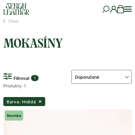
Obuv
MOKASÍNY
Doporučené
Filtrovat
1
Produkty: 1
Barva: Hnědá
Novinka