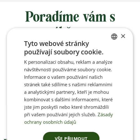
Poradíme vám s
výběrem
×
Tyto webové stránky
používají soubory cookie.
Po-Pá 8:00 – 17:00
CZECH
K personalizaci obsahu, reklam a analýze
ENGLISH
návštěvnosti používáme soubory cookie.
Informace o vašem používání našich
stránek také sdílíme s našimi reklamními
Jan Pančocha
a analytickými partnery, kteří je mohou
kombinovat s dalšími informacemi, které
+420 770 669 100
jste jim poskytli nebo které shromáždili
info@jenonleather.cz
při vašem používání jejich služeb.
Zásady
ochrany osobních údajů
VŠE PŘIJMOUT