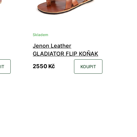
Skladem
Jenon Leather
GLADIATOR FLIP KOŇAK
2550 Kč
IT
KOUPIT
41
35
36
37
38
39
40
41
48
42
43
44
45
46
47
48
49