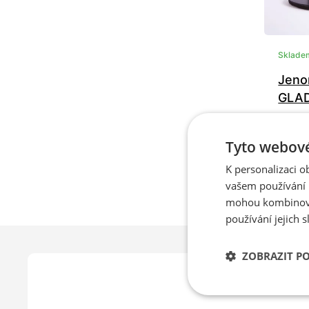
Sklade
Jeno
GLA
2750
Tyto webové
K personalizaci 
vašem používání n
35
mohou kombinovat
42
používání jejich s
49
ZOBRAZIT P