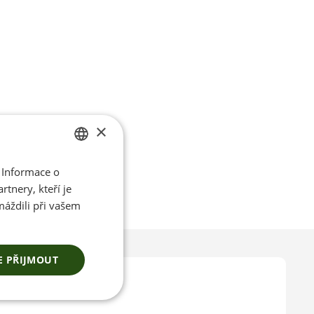
×
 Informace o
CZECH
tnery, kteří je
ENGLISH
máždili při vašem
E PŘIJMOUT