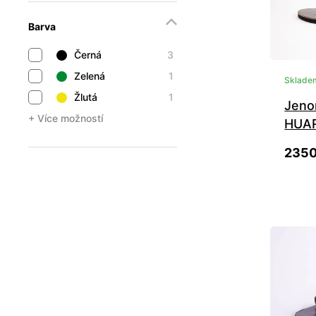
Barva
Černá
3
Zelená
1
Sklade
Žlutá
1
Jeno
+ Více možností
HUA
2350
35
42