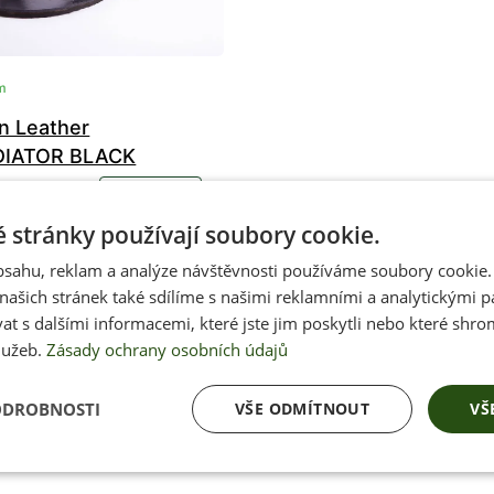
m
n Leather
DIATOR BLACK
 Kč
KOUPIT
 stránky používají soubory cookie.
obsahu, reklam a analýze návštěvnosti používáme soubory cookie.
ašich stránek také sdílíme s našimi reklamními a analytickými par
36
37
38
39
40
41
 s dalšími informacemi, které jste jim poskytli nebo které shro
43
44
45
46
47
48
lužeb.
Zásady ochrany osobních údajů
ODROBNOSTI
VŠE ODMÍTNOUT
VŠ