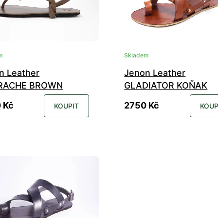
m
Skladem
n Leather
Jenon Leather
RACHE BROWN
GLADIATOR KOŇAK
 Kč
2750 Kč
KOUPIT
KOUP
36
37
38
39
40
41
35
36
37
38
39
40
43
44
45
46
42
43
44
45
46
47
49