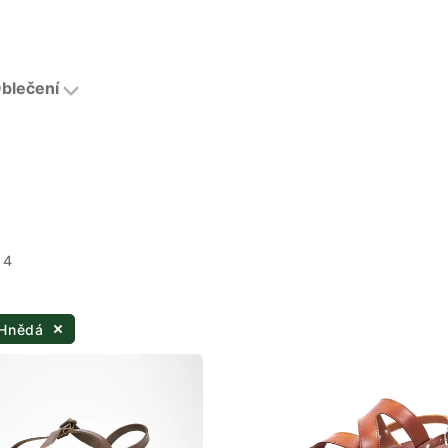
blečení
 4
 Hnědá