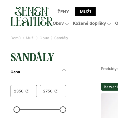
ŽENY
MUŽI
Obuv
Kožené doplňky
O
Domů
Muži
Obuv
Sandály
SANDÁLY
Produkty:
Cena
Barva:
2350 Kč
2750 Kč