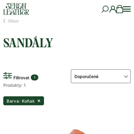
Obuv
SANDÁLY
Doporučené
Filtrovat
1
Produkty: 1
Barva: Koňak