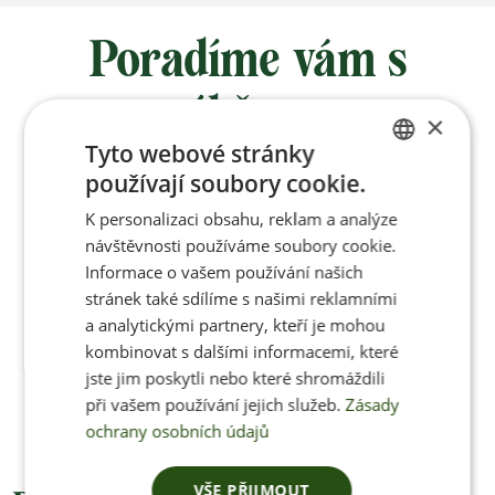
Poradíme vám s
výběrem
×
Tyto webové stránky
používají soubory cookie.
Po-Pá 8:00 – 17:00
CZECH
K personalizaci obsahu, reklam a analýze
ENGLISH
návštěvnosti používáme soubory cookie.
Informace o vašem používání našich
stránek také sdílíme s našimi reklamními
Jan Pančocha
a analytickými partnery, kteří je mohou
kombinovat s dalšími informacemi, které
+420 770 669 100
jste jim poskytli nebo které shromáždili
info@jenonleather.cz
při vašem používání jejich služeb.
Zásady
ochrany osobních údajů
VŠE PŘIJMOUT