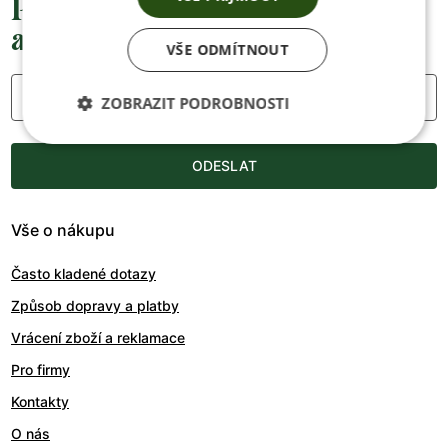
Přednostní informace o soutěžích,
akcích a novinkách
VŠE ODMÍTNOUT
Váš e-mail
ZOBRAZIT PODROBNOSTI
ODESLAT
Vše o nákupu
Často kladené dotazy
Způsob dopravy a platby
Vrácení zboží a reklamace
Pro firmy
Kontakty
O nás