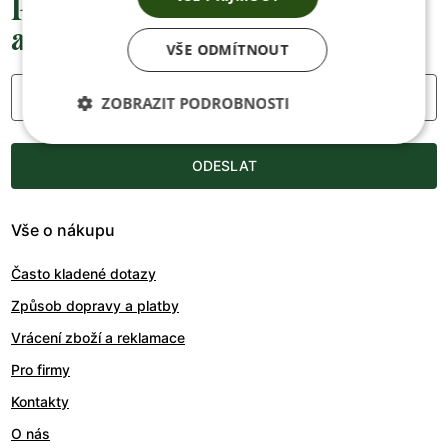
Přednostní informace o soutěžích,
akcích a novinkách
VŠE ODMÍTNOUT
Váš e-mail
ZOBRAZIT PODROBNOSTI
ODESLAT
Vše o nákupu
Často kladené dotazy
Způsob dopravy a platby
Vrácení zboží a reklamace
Pro firmy
Kontakty
O nás