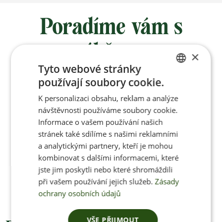
Poradíme vám s
výběrem
×
Tyto webové stránky
používají soubory cookie.
Po-Pá 8:00 – 17:00
CZECH
K personalizaci obsahu, reklam a analýze
ENGLISH
návštěvnosti používáme soubory cookie.
Informace o vašem používání našich
stránek také sdílíme s našimi reklamními
Jan Pančocha
a analytickými partnery, kteří je mohou
kombinovat s dalšími informacemi, které
+420 770 669 100
jste jim poskytli nebo které shromáždili
info@jenonleather.cz
při vašem používání jejich služeb.
Zásady
ochrany osobních údajů
VŠE PŘIJMOUT