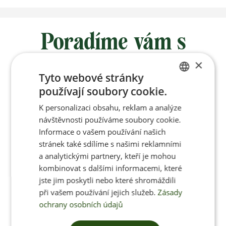
Poradíme vám s
výběrem
×
Tyto webové stránky
používají soubory cookie.
CZECH
Po-Pá 8:00 – 17:00
K personalizaci obsahu, reklam a analýze
ENGLISH
návštěvnosti používáme soubory cookie.
Informace o vašem používání našich
stránek také sdílíme s našimi reklamními
Jan Pančocha
a analytickými partnery, kteří je mohou
kombinovat s dalšími informacemi, které
+420 770 669 100
jste jim poskytli nebo které shromáždili
info@jenonleather.cz
při vašem používání jejich služeb.
Zásady
ochrany osobních údajů