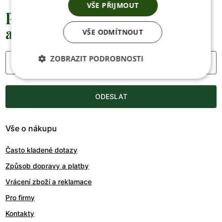
VŠE PŘIJMOUT
Přednostní informace o soutěžích,
akcích a novinkách
VŠE ODMÍTNOUT
ZOBRAZIT PODROBNOSTI
Váš e-mail
ODESLAT
Vše o nákupu
Často kladené dotazy
Způsob dopravy a platby
Vrácení zboží a reklamace
Pro firmy
Kontakty