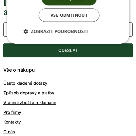
Přednostní informace o soutěžích,
akcích a novinkách
VŠE ODMÍTNOUT
Váš e-mail
ZOBRAZIT PODROBNOSTI
ODESLAT
Vše o nákupu
Často kladené dotazy
Způsob dopravy a platby
Vrácení zboží a reklamace
Pro firmy
Kontakty
O nás