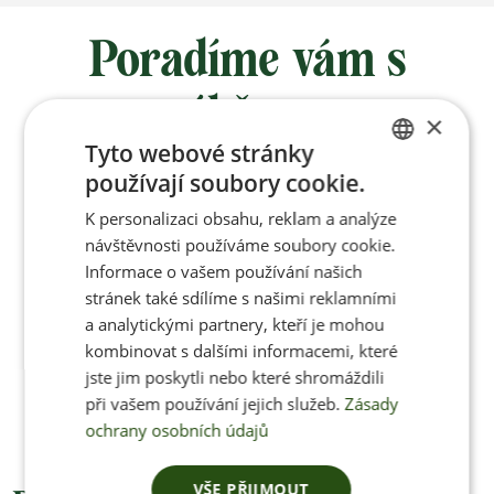
Poradíme vám s
výběrem
×
Tyto webové stránky
používají soubory cookie.
Po-Pá 8:00 – 17:00
CZECH
K personalizaci obsahu, reklam a analýze
ENGLISH
návštěvnosti používáme soubory cookie.
Informace o vašem používání našich
stránek také sdílíme s našimi reklamními
Jan Pančocha
a analytickými partnery, kteří je mohou
kombinovat s dalšími informacemi, které
+420 770 669 100
jste jim poskytli nebo které shromáždili
info@jenonleather.cz
při vašem používání jejich služeb.
Zásady
ochrany osobních údajů
VŠE PŘIJMOUT