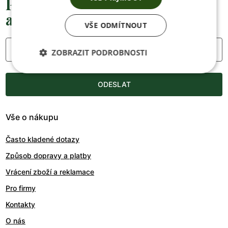
Přednostní informace o soutěžích,
akcích a novinkách
VŠE ODMÍTNOUT
Váš e-mail
ZOBRAZIT PODROBNOSTI
ODESLAT
Vše o nákupu
Často kladené dotazy
Způsob dopravy a platby
Vrácení zboží a reklamace
Pro firmy
Kontakty
O nás