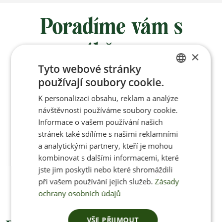
Poradíme vám s
výběrem
×
Tyto webové stránky
používají soubory cookie.
Po-Pá 8:00 – 17:00
CZECH
K personalizaci obsahu, reklam a analýze
ENGLISH
návštěvnosti používáme soubory cookie.
Informace o vašem používání našich
stránek také sdílíme s našimi reklamními
Jan Pančocha
a analytickými partnery, kteří je mohou
kombinovat s dalšími informacemi, které
+420 770 669 100
jste jim poskytli nebo které shromáždili
info@jenonleather.cz
při vašem používání jejich služeb.
Zásady
ochrany osobních údajů
VŠE PŘIJMOUT