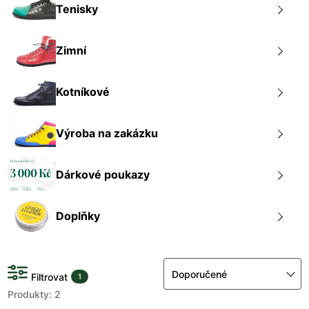
Tenisky
Zimní
Kotníkové
Výroba na zakázku
Dárkové poukazy
Doplňky
Doporučené
Filtrovat
1
Produkty: 2