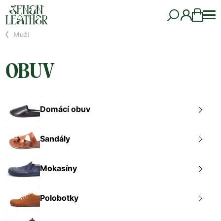
Muži
OBUV
Domácí obuv
Sandály
Mokasíny
Polobotky