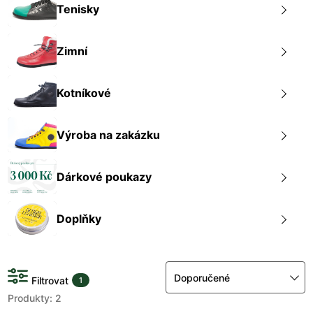
Tenisky
Zimní
Kotníkové
Výroba na zakázku
Dárkové poukazy
Doplňky
Doporučené
Filtrovat
1
Produkty: 2