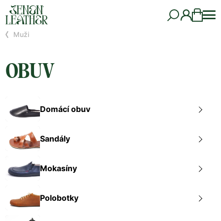
Muži
OBUV
Domácí obuv
Sandály
Mokasíny
Polobotky