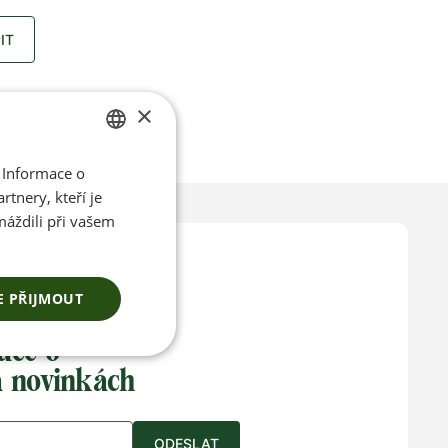
IT
×
41
 Informace o
CZECH
tnery, kteří je
ENGLISH
máždili při vašem
E PŘIJMOUT
ace o
a novinkách
ODESLAT