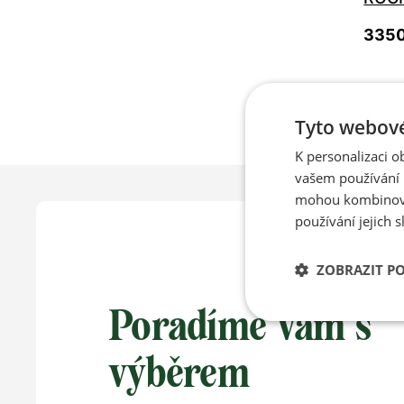
3350
36
Tyto webové
43
K personalizaci 
vašem používání n
mohou kombinovat
používání jejich s
ZOBRAZIT P
Poradíme vám s
výběrem