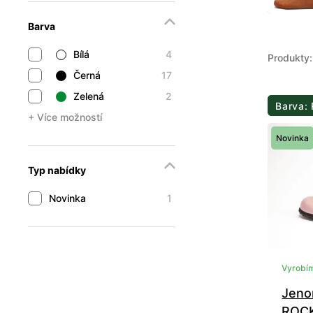
Barva
Bílá
4
Produkty:
Černá
17
Zelená
2
Barva:
+ Více možností
Novinka
Typ nabídky
Novinka
1
Vyrobím
Jeno
ROCK