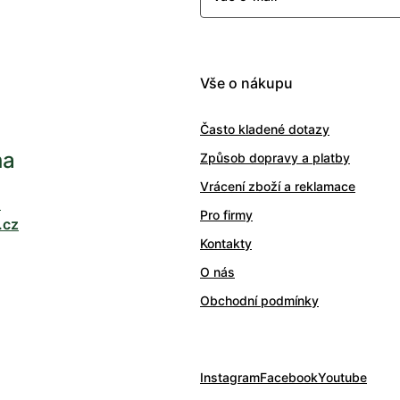
Vše o nákupu
Často kladené dotazy
ha
Způsob dopravy a platby
Vrácení zboží a reklamace
0
Pro firmy
.cz
Kontakty
O nás
Obchodní podmínky
Instagram
Facebook
Youtube