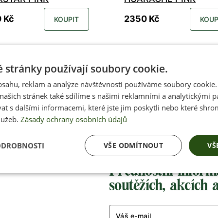
 Kč
2350 Kč
KOUPIT
KOUP
37
38
39
40
41
42
35
36
37
38
39
40
 stránky používají soubory cookie.
44
45
46
47
48
49
42
43
44
45
46
obsahu, reklam a analýze návštěvnosti používáme soubory cookie.
ašich stránek také sdílíme s našimi reklamními a analytickými par
 s dalšími informacemi, které jste jim poskytli nebo které shro
lužeb.
Zásady ochrany osobních údajů
ODROBNOSTI
VŠE ODMÍTNOUT
VŠ
Přednostní inform
soutěžích, akcích 
Váš e-mail