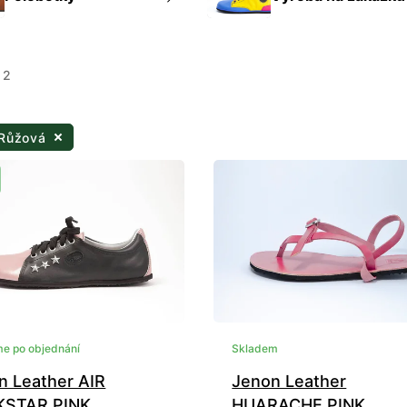
 2
 Růžová
e po objednání
Skladem
n Leather AIR
Jenon Leather
STAR PINK
HUARACHE PINK