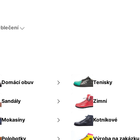
blečení
Domácí obuv
Tenisky
Sandály
Zimní
Mokasíny
Kotníkové
Polobotky
Výroba na zakázku