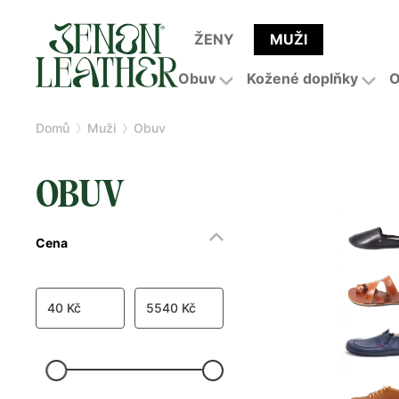
ŽENY
MUŽI
Obuv
Kožené doplňky
O
Domů
Muži
Obuv
OBUV
Cena
40 Kč
5540 Kč