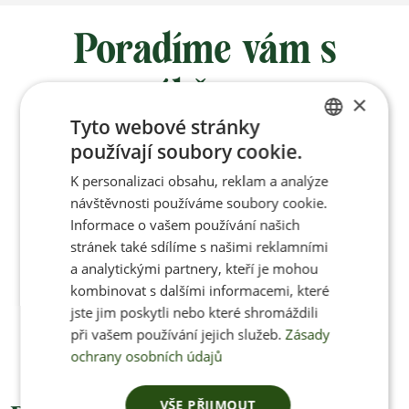
Poradíme vám s
výběrem
×
Tyto webové stránky
používají soubory cookie.
Po-Pá 8:00 – 17:00
CZECH
K personalizaci obsahu, reklam a analýze
ENGLISH
návštěvnosti používáme soubory cookie.
Informace o vašem používání našich
stránek také sdílíme s našimi reklamními
Jan Pančocha
a analytickými partnery, kteří je mohou
kombinovat s dalšími informacemi, které
+420 770 669 100
jste jim poskytli nebo které shromáždili
info@jenonleather.cz
při vašem používání jejich služeb.
Zásady
ochrany osobních údajů
VŠE PŘIJMOUT