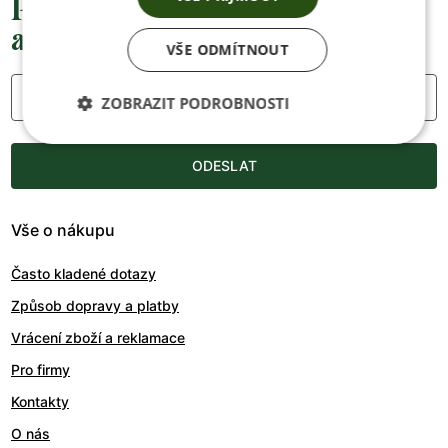
Přednostní informace o soutěžích,
akcích a novinkách
VŠE ODMÍTNOUT
Váš e-mail
ZOBRAZIT PODROBNOSTI
ODESLAT
Vše o nákupu
Často kladené dotazy
Způsob dopravy a platby
Vrácení zboží a reklamace
Pro firmy
Kontakty
O nás