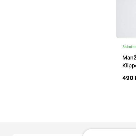
Sklade
Manž
Klip
490 