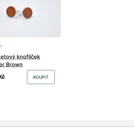
m
etový knoflíček
per Brown
Kč
KOUPIT