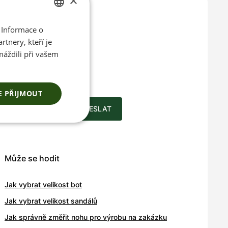
×
 Informace o
CZECH
tnery, kteří je
ENGLISH
máždili při vašem
ace o
a novinkách
E PŘIJMOUT
ODESLAT
Může se hodit
Jak vybrat velikost bot
Jak vybrat velikost sandálů
Jak správně změřit nohu pro výrobu na zakázku