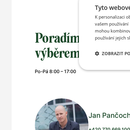
Tyto webové
K personalizaci 
vašem používání n
mohou kombinovat
Poradíme vám s
používání jejich s
výběrem
ZOBRAZIT P
Po-Pá 8:00 – 17:00
Jan Pančoc
+420 770 669 10