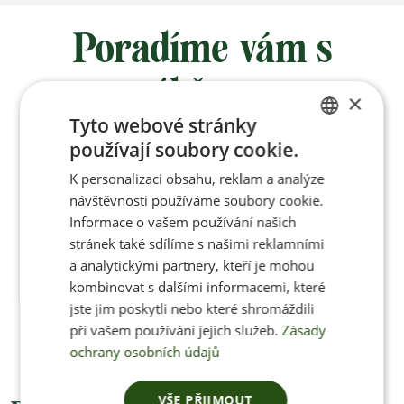
Poradíme vám s
výběrem
×
Tyto webové stránky
používají soubory cookie.
Po-Pá 8:00 – 17:00
CZECH
K personalizaci obsahu, reklam a analýze
ENGLISH
návštěvnosti používáme soubory cookie.
Informace o vašem používání našich
stránek také sdílíme s našimi reklamními
Jan Pančocha
a analytickými partnery, kteří je mohou
kombinovat s dalšími informacemi, které
+420 770 669 100
jste jim poskytli nebo které shromáždili
info@jenonleather.cz
při vašem používání jejich služeb.
Zásady
ochrany osobních údajů
VŠE PŘIJMOUT