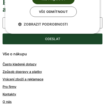
Přednostní informace o soutěžích,
akcích a novinkách
VŠE ODMÍTNOUT
Váš e-mail
ZOBRAZIT PODROBNOSTI
ODESLAT
Vše o nákupu
Často kladené dotazy
Způsob dopravy a platby
Vrácení zboží a reklamace
Pro firmy
Kontakty
O nás