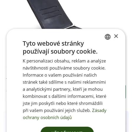
×
Tyto webové stránky
používají soubory cookie.
CZECH
K personalizaci obsahu, reklam a analýze
ENGLISH
návštěvnosti používáme soubory cookie.
Skladem
Informace o vašem používání našich
Kožená peněženka Dollarman BLACK
stránek také sdílíme s našimi reklamními
a analytickými partnery, kteří je mohou
1990 Kč
KOUPIT
kombinovat s dalšími informacemi, které
jste jim poskytli nebo které shromáždili
při vašem používání jejich služeb.
Zásady
ochrany osobních údajů