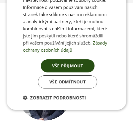
návštěvnosti používáme soubory cookie.
Informace o vašem používání našich
Poradíme vám s
stránek také sdílíme s našimi reklamními
a analytickými partnery, kteří je mohou
výběrem
kombinovat s dalšími informacemi, které
jste jim poskytli nebo které shromáždili
při vašem používání jejich služeb.
Zásady
ochrany osobních údajů
Po-Pá 8:00 – 17:00
VŠE PŘIJMOUT
VŠE ODMÍTNOUT
Jan Pančocha
+420 770 669 100
ZOBRAZIT PODROBNOSTI
info@jenonleather.cz