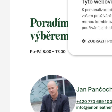
Tyto webové
K personalizaci 
vašem používání n
Poradíme vám s
mohou kombinovat
používání jejich s
výběrem
ZOBRAZIT P
Po-Pá 8:00 – 17:00
Jan Pančoc
+420 770 669 10
info@jenonleather