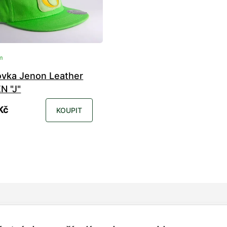
m
tovka Jenon Leather
N "J"
Kč
KOUPIT