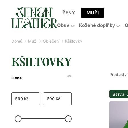
ŽENY
MUŽI
Obuv
Kožené doplňky
O
Domů
Muži
Oblečení
Kšiltovky
KŠILTOVKY
Produkty:
Cena
Barva: 
590 Kč
690 Kč