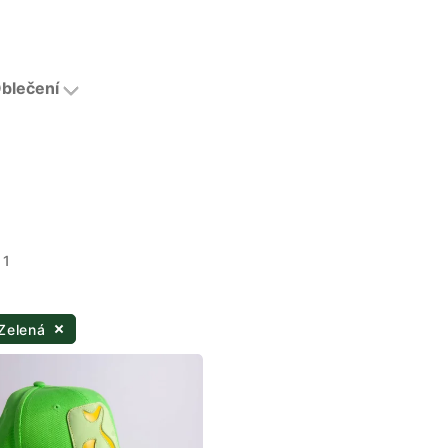
blečení
 1
Zelená