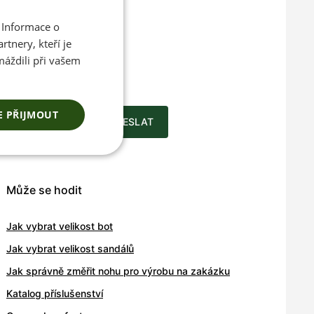
 Informace o
CZECH
tnery, kteří je
ENGLISH
ace o
máždili při vašem
a novinkách
E PŘIJMOUT
ODESLAT
Může se hodit
Jak vybrat velikost bot
Jak vybrat velikost sandálů
Jak správně změřit nohu pro výrobu na zakázku
Katalog příslušenství