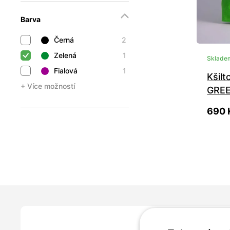
Barva
Černá
2
Zelená
1
Sklade
Fialová
1
Kšil
+ Více možností
GREE
690 