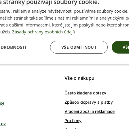
 stránky používají soubory cookie.
obsahu, reklam a analýze návštěvnosti používáme soubory cookie.
ašich stránek také sdílíme s našimi reklamními a analytickými par
Přednostní inform
 s dalšími informacemi, které jste jim poskytli nebo které shro
soutěžích, akcích 
lužeb.
Zásady ochrany osobních údajů
ODROBNOSTI
VŠE ODMÍTNOUT
VŠ
Váš e-mail
Vše o nákupu
Často kladené dotazy
ha
Způsob dopravy a platby
Vrácení zboží a reklamace
0
Pro firmy
.cz