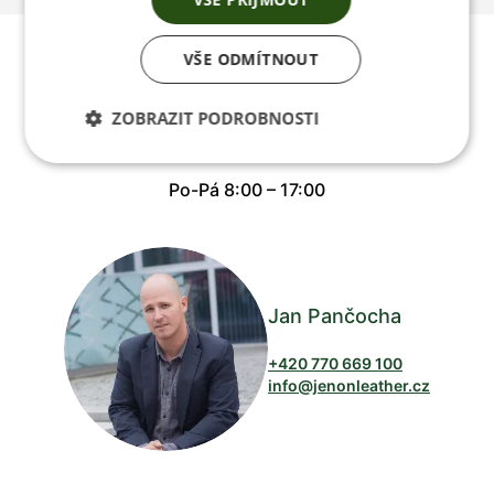
Poradíme vám s
VŠE ODMÍTNOUT
výběrem
ZOBRAZIT PODROBNOSTI
Po-Pá 8:00 – 17:00
Jan Pančocha
+420 770 669 100
info@jenonleather.cz