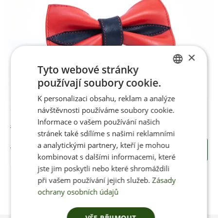
×
Tyto webové stránky
používají soubory cookie.
CZECH
K personalizaci obsahu, reklam a analýze
ENGLISH
návštěvnosti používáme soubory cookie.
Skladem
Informace o vašem používání našich
Jenon Leather kožený motýlek REDBLACK
stránek také sdílíme s našimi reklamními
a analytickými partnery, kteří je mohou
750 Kč
KOUPIT
kombinovat s dalšími informacemi, které
jste jim poskytli nebo které shromáždili
při vašem používání jejich služeb.
Zásady
ochrany osobních údajů
VŠE PŘIJMOUT