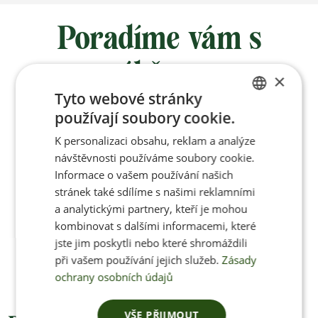
Poradíme vám s
výběrem
×
Tyto webové stránky
používají soubory cookie.
Po-Pá 8:00 – 17:00
CZECH
K personalizaci obsahu, reklam a analýze
ENGLISH
návštěvnosti používáme soubory cookie.
Informace o vašem používání našich
stránek také sdílíme s našimi reklamními
Jan Pančocha
a analytickými partnery, kteří je mohou
kombinovat s dalšími informacemi, které
+420 770 669 100
jste jim poskytli nebo které shromáždili
info@jenonleather.cz
při vašem používání jejich služeb.
Zásady
ochrany osobních údajů
VŠE PŘIJMOUT