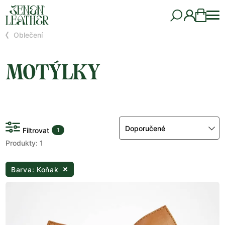
Oblečení
MOTÝLKY
Doporučené
Filtrovat
1
Produkty: 1
Barva: Koňak