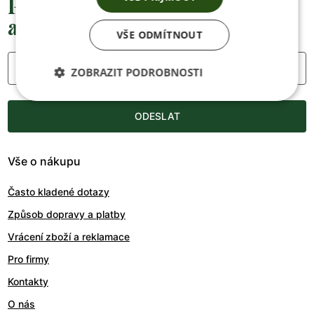
Přednostní informace o soutěžích,
akcích a novinkách
VŠE ODMÍTNOUT
Váš e-mail
ZOBRAZIT PODROBNOSTI
ODESLAT
Vše o nákupu
Často kladené dotazy
Způsob dopravy a platby
Vrácení zboží a reklamace
Pro firmy
Kontakty
O nás