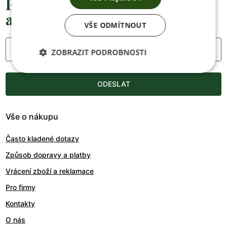
Přednostní informace o soutěžích,
akcích a novinkách
VŠE ODMÍTNOUT
Váš e-mail
ZOBRAZIT PODROBNOSTI
ODESLAT
Vše o nákupu
Často kladené dotazy
Způsob dopravy a platby
Vrácení zboží a reklamace
Pro firmy
Kontakty
O nás