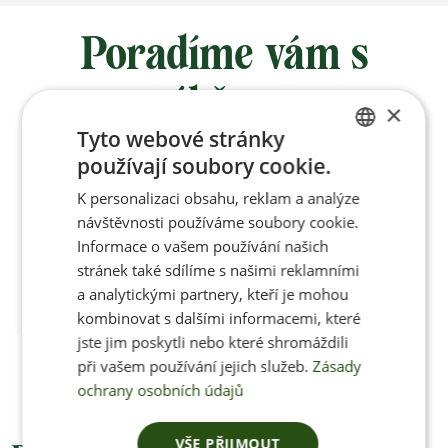
Poradíme vám s
výběrem
×
Tyto webové stránky
používají soubory cookie.
Po-Pá 8:00 – 17:00
CZECH
K personalizaci obsahu, reklam a analýze
ENGLISH
návštěvnosti používáme soubory cookie.
Informace o vašem používání našich
stránek také sdílíme s našimi reklamními
Jan Pančocha
a analytickými partnery, kteří je mohou
kombinovat s dalšími informacemi, které
+420 770 669 100
jste jim poskytli nebo které shromáždili
info@jenonleather.cz
při vašem používání jejich služeb.
Zásady
ochrany osobních údajů
VŠE PŘIJMOUT