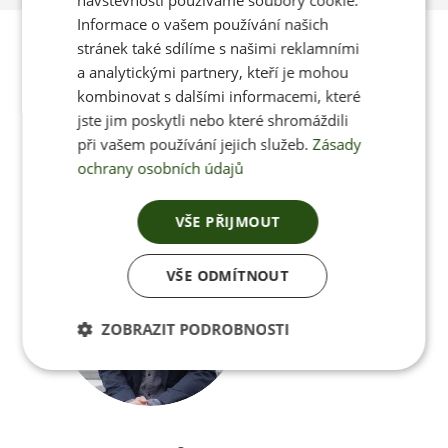
návštěvnosti používáme soubory cookie.
Informace o vašem používání našich
Poradíme vám s
stránek také sdílíme s našimi reklamními
a analytickými partnery, kteří je mohou
výběrem
kombinovat s dalšími informacemi, které
jste jim poskytli nebo které shromáždili
při vašem používání jejich služeb.
Zásady
ochrany osobních údajů
Po-Pá 8:00 – 17:00
VŠE PŘIJMOUT
VŠE ODMÍTNOUT
Jan Pančocha
+420 770 669 100
ZOBRAZIT PODROBNOSTI
info@jenonleather.cz