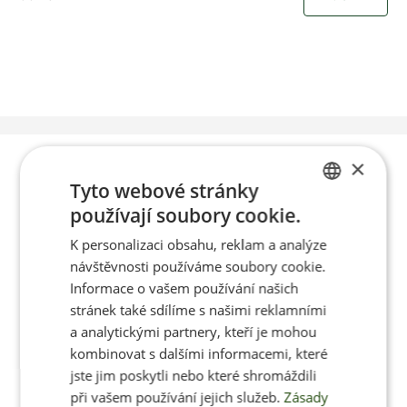
Poradíme vám s
×
Tyto webové stránky
výběrem
používají soubory cookie.
CZECH
K personalizaci obsahu, reklam a analýze
ENGLISH
návštěvnosti používáme soubory cookie.
Po-Pá 8:00 – 17:00
Informace o vašem používání našich
stránek také sdílíme s našimi reklamními
a analytickými partnery, kteří je mohou
kombinovat s dalšími informacemi, které
jste jim poskytli nebo které shromáždili
Jan Pančocha
při vašem používání jejich služeb.
Zásady