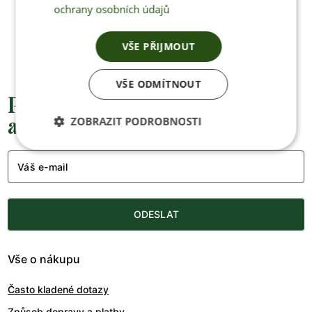
ochrany osobních údajů
+420 770 669 100
info@jenonleather.cz
VŠE PŘIJMOUT
VŠE ODMÍTNOUT
Přednostní informace o soutěžích,
akcích a novinkách
ZOBRAZIT PODROBNOSTI
Váš e-mail
ODESLAT
Vše o nákupu
Často kladené dotazy
Způsob dopravy a platby