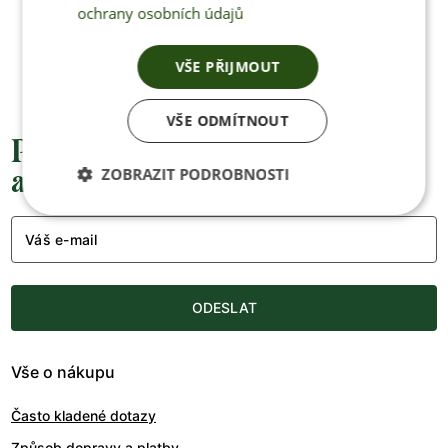
ochrany osobních údajů
+420 770 669 100
info@jenonleather.cz
VŠE PŘIJMOUT
VŠE ODMÍTNOUT
Přednostní informace o soutěžích,
akcích a novinkách
ZOBRAZIT PODROBNOSTI
Váš e-mail
ODESLAT
Vše o nákupu
Často kladené dotazy
Způsob dopravy a platby