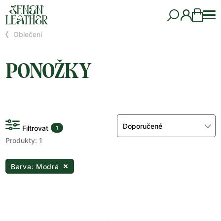
Oblečení
PONOŽKY
Doporučené
Filtrovat
1
Produkty: 1
Barva: Modrá