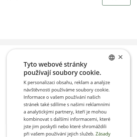
Poradíme vám s
×
Tyto webové stránky
výběrem
používají soubory cookie.
CZECH
K personalizaci obsahu, reklam a analýze
ENGLISH
návštěvnosti používáme soubory cookie.
Po-Pá 8:00 – 17:00
Informace o vašem používání našich
stránek také sdílíme s našimi reklamními
a analytickými partnery, kteří je mohou
kombinovat s dalšími informacemi, které
jste jim poskytli nebo které shromáždili
Jan Pančocha
při vašem používání jejich služeb.
Zásady