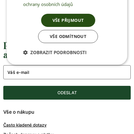
ochrany osobních údajů
+420 770 669 100
info@jenonleather.cz
VŠE PŘIJMOUT
VŠE ODMÍTNOUT
Přednostní informace o soutěžích,
ZOBRAZIT PODROBNOSTI
akcích a novinkách
Váš e-mail
ODESLAT
Vše o nákupu
Často kladené dotazy