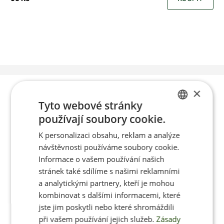
×
Poradíme vám s
Tyto webové stránky
výběrem
používají soubory cookie.
CZECH
K personalizaci obsahu, reklam a analýze
ENGLISH
návštěvnosti používáme soubory cookie.
Po-Pá 8:00 – 17:00
Informace o vašem používání našich
stránek také sdílíme s našimi reklamními
a analytickými partnery, kteří je mohou
kombinovat s dalšími informacemi, které
jste jim poskytli nebo které shromáždili
Jan Pančocha
při vašem používání jejich služeb.
Zásady