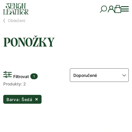
Oblečení
PONOŽKY
Doporučené
Filtrovat
1
Produkty: 2
Barva: Šedá