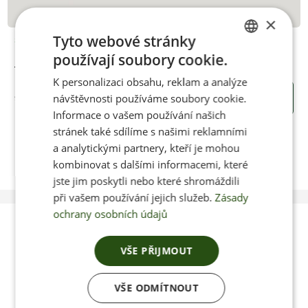
×
Tyto webové stránky
Skladem
používají soubory cookie.
Nízké ponožky šedé
CZECH
K personalizaci obsahu, reklam a analýze
ENGLISH
návštěvnosti používáme soubory cookie.
95 Kč
KOUPIT
Informace o vašem používání našich
stránek také sdílíme s našimi reklamními
a analytickými partnery, kteří je mohou
kombinovat s dalšími informacemi, které
jste jim poskytli nebo které shromáždili
při vašem používání jejich služeb.
Zásady
ochrany osobních údajů
Poradíme vám s
VŠE PŘIJMOUT
výběrem
VŠE ODMÍTNOUT