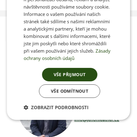
ENGLISH
návštěvnosti používáme soubory cookie.
Informace o vašem používání našich
stránek také sdílíme s našimi reklamními
Poradíme vám s
a analytickými partnery, kteří je mohou
kombinovat s dalšími informacemi, které
výběrem
jste jim poskytli nebo které shromáždili
při vašem používání jejich služeb.
Zásady
ochrany osobních údajů
Po-Pá 8:00 – 17:00
VŠE PŘIJMOUT
VŠE ODMÍTNOUT
Jan Pančocha
ZOBRAZIT PODROBNOSTI
+420 770 669 100
info@jenonleather.cz