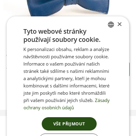
×
Tyto webové stránky
používají soubory cookie.
CZECH
Skladem
K personalizaci obsahu, reklam a analýze
ENGLISH
Jenon Leather kožený motýlek BLUE
návštěvnosti používáme soubory cookie.
Informace o vašem používání našich
750 Kč
KOUPIT
stránek také sdílíme s našimi reklamními
a analytickými partnery, kteří je mohou
kombinovat s dalšími informacemi, které
jste jim poskytli nebo které shromáždili
při vašem používání jejich služeb.
Zásady
ochrany osobních údajů
VŠE PŘIJMOUT
Poradíme vám s