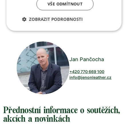
VŠE ODMÍTNOUT
výběrem
ZOBRAZIT PODROBNOSTI
Po-Pá 8:00 – 17:00
Jan Pančocha
+420 770 669 100
info@jenonleather.cz
Přednostní informace o soutěžích,
akcích a novinkách