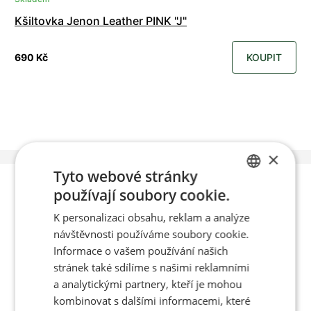
Kšiltovka Jenon Leather PINK "J"
690 Kč
KOUPIT
×
Tyto webové stránky
Poradíme vám s
používají soubory cookie.
CZECH
K personalizaci obsahu, reklam a analýze
výběrem
ENGLISH
návštěvnosti používáme soubory cookie.
Informace o vašem používání našich
stránek také sdílíme s našimi reklamními
Po-Pá 8:00 – 17:00
a analytickými partnery, kteří je mohou
kombinovat s dalšími informacemi, které