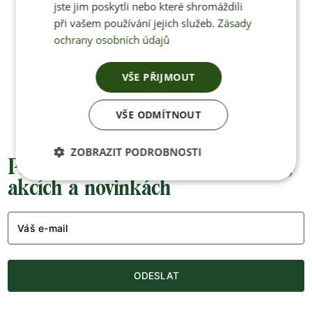
jste jim poskytli nebo které shromáždili
při vašem používání jejich služeb.
Zásady
ochrany osobních údajů
Jan Pančocha
+420 770 669 100
VŠE PŘIJMOUT
info@jenonleather.cz
VŠE ODMÍTNOUT
ZOBRAZIT PODROBNOSTI
Přednostní informace o soutěžích,
akcích a novinkách
Váš e-mail
ODESLAT