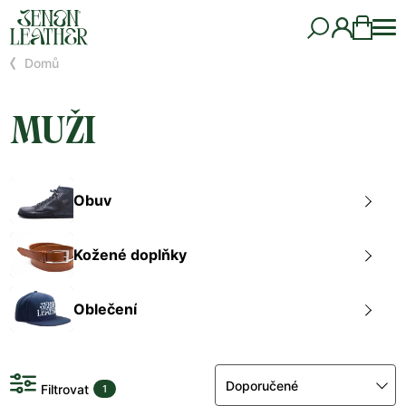
Domů
MUŽI
Obuv
Kožené doplňky
Oblečení
Doporučené
Filtrovat
1