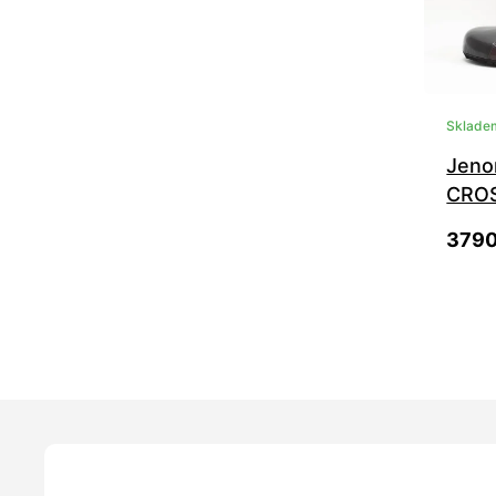
Sklade
Jeno
CRO
3790
36
43