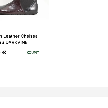
m
n Leather Chelsea
SS DARKVINE
 Kč
KOUPIT
37
38
39
40
41
42
44
45
46
47
48
49