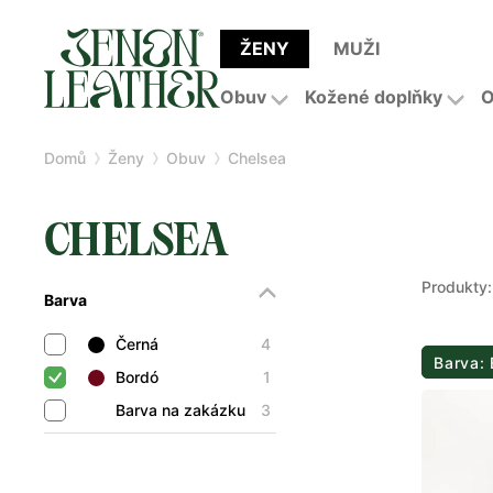
ŽENY
MUŽI
Obuv
Kožené doplňky
O
Domů
Ženy
Obuv
Chelsea
CHELSEA
Produkty:
Barva
Černá
4
Barva:
Bordó
1
Barva na zakázku
3