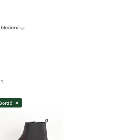
blečení
 1
 Bordó