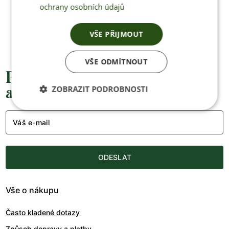
ochrany osobních údajů
+420 770 669 100
info@jenonleather.cz
VŠE PŘIJMOUT
VŠE ODMÍTNOUT
Přednostní informace o soutěžích,
akcích a novinkách
ZOBRAZIT PODROBNOSTI
Váš e-mail
ODESLAT
Vše o nákupu
Často kladené dotazy
Způsob dopravy a platby