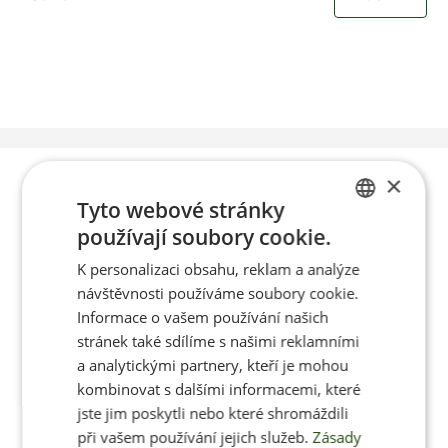
Poradíme vám s
×
Tyto webové stránky
výběrem
používají soubory cookie.
CZECH
K personalizaci obsahu, reklam a analýze
ENGLISH
návštěvnosti používáme soubory cookie.
Po-Pá 8:00 – 17:00
Informace o vašem používání našich
stránek také sdílíme s našimi reklamními
a analytickými partnery, kteří je mohou
kombinovat s dalšími informacemi, které
jste jim poskytli nebo které shromáždili
Jan Pančocha
při vašem používání jejich služeb.
Zásady