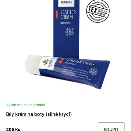
Vyrobíme po objednání
Bílý krém na boty (silně krycí)
205 Kč
KOUPIT