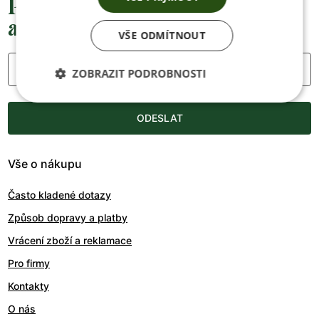
Přednostní informace o soutěžích,
akcích a novinkách
VŠE ODMÍTNOUT
Váš e-mail
ZOBRAZIT PODROBNOSTI
ODESLAT
Vše o nákupu
Často kladené dotazy
Způsob dopravy a platby
Vrácení zboží a reklamace
Pro firmy
Kontakty
O nás