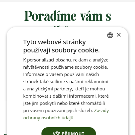
Poradíme vám s
výběrem
×
Tyto webové stránky
používají soubory cookie.
Po-Pá 8:00 – 17:00
CZECH
K personalizaci obsahu, reklam a analýze
ENGLISH
návštěvnosti používáme soubory cookie.
Informace o vašem používání našich
stránek také sdílíme s našimi reklamními
Jan Pančocha
a analytickými partnery, kteří je mohou
kombinovat s dalšími informacemi, které
+420 770 669 100
jste jim poskytli nebo které shromáždili
info@jenonleather.cz
při vašem používání jejich služeb.
Zásady
ochrany osobních údajů
VŠE PŘIJMOUT