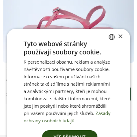
×
Tyto webové stránky
používají soubory cookie.
CZECH
K personalizaci obsahu, reklam a analýze
ENGLISH
návštěvnosti používáme soubory cookie.
Skladem
Informace o vašem používání našich
Jenon Leather HUARACHE PINK
stránek také sdílíme s našimi reklamními
a analytickými partnery, kteří je mohou
2350 Kč
KOUPIT
kombinovat s dalšími informacemi, které
jste jim poskytli nebo které shromáždili
při vašem používání jejich služeb.
Zásady
ochrany osobních údajů
VŠE PŘIJMOUT