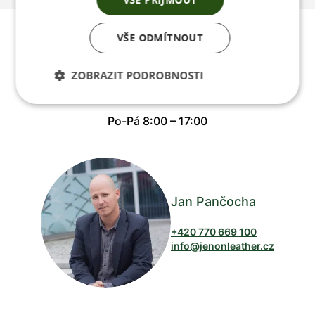
Poradíme vám s
VŠE ODMÍTNOUT
výběrem
ZOBRAZIT PODROBNOSTI
Po-Pá 8:00 – 17:00
Jan Pančocha
+420 770 669 100
info@jenonleather.cz