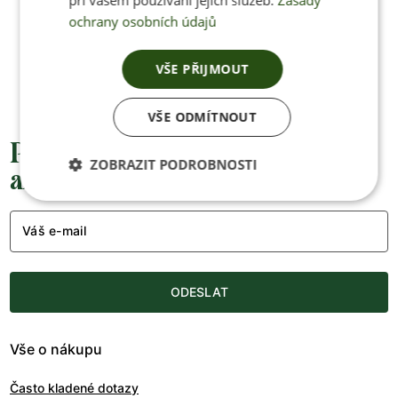
ochrany osobních údajů
+420 770 669 100
info@jenonleather.cz
VŠE PŘIJMOUT
VŠE ODMÍTNOUT
Přednostní informace o soutěžích,
ZOBRAZIT PODROBNOSTI
akcích a novinkách
Váš e-mail
ODESLAT
Vše o nákupu
Často kladené dotazy