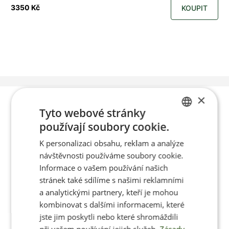
3350 Kč
KOUPIT
×
Poradíme vám s
Tyto webové stránky
používají soubory cookie.
výběrem
CZECH
K personalizaci obsahu, reklam a analýze
ENGLISH
návštěvnosti používáme soubory cookie.
Informace o vašem používání našich
Po-Pá 8:00 – 17:00
stránek také sdílíme s našimi reklamními
a analytickými partnery, kteří je mohou
kombinovat s dalšími informacemi, které
jste jim poskytli nebo které shromáždili
Jan Pančocha
při vašem používání jejich služeb.
Zásady