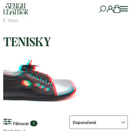
Obuv
TENISKY
Doporučené
Filtrovat
1
Produkty: 1