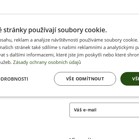
37
38
39
40
41
42
36
37
38
39
40
41
44
45
46
47
48
49
43
44
45
46
47
48
 stránky používají soubory cookie.
obsahu, reklam a analýze návštěvnosti používáme soubory cookie.
ašich stránek také sdílíme s našimi reklamními a analytickými par
 s dalšími informacemi, které jste jim poskytli nebo které shro
lužeb.
Zásady ochrany osobních údajů
Přednostní inform
ODROBNOSTI
VŠE ODMÍTNOUT
VŠ
soutěžích, akcích 
Váš e-mail