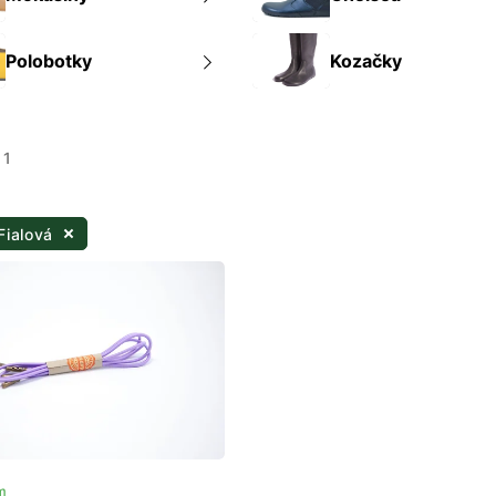
Polobotky
Kozačky
 1
Fialová
m