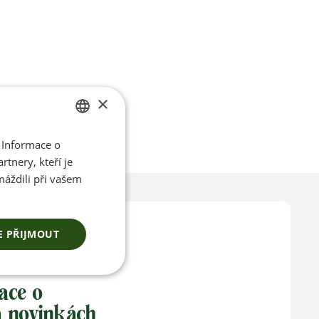
×
 Informace o
CZECH
tnery, kteří je
ENGLISH
máždili při vašem
E PŘIJMOUT
ace o
a novinkách