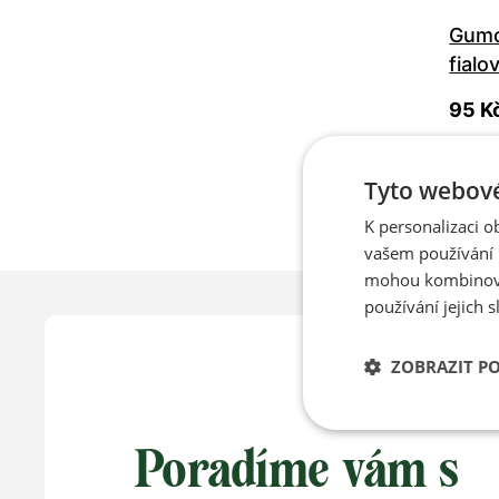
Gumo
fialo
95 K
Tyto webové
K personalizaci 
vašem používání n
mohou kombinovat
používání jejich s
ZOBRAZIT P
Poradíme vám s