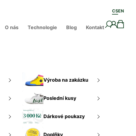
CS
EN
O nás
Technologie
Blog
Kontakt
Výroba na zakázku
Poslední kusy
Dárkové poukazy
Doplňky