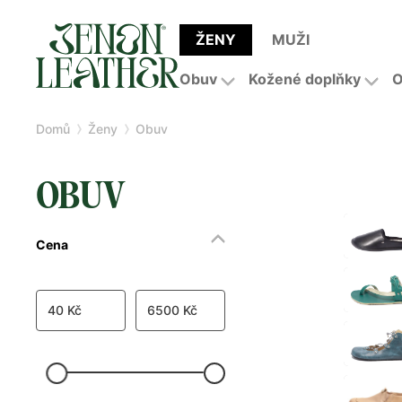
ŽENY
MUŽI
Obuv
Kožené doplňky
O
Domů
Ženy
Obuv
OBUV
Cena
40 Kč
6500 Kč