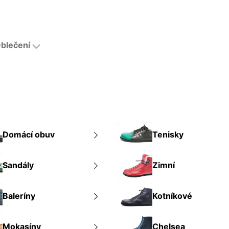
blečení
Domácí obuv
Tenisky
Sandály
Zimní
Baleríny
Kotníkové
Mokasíny
Chelsea