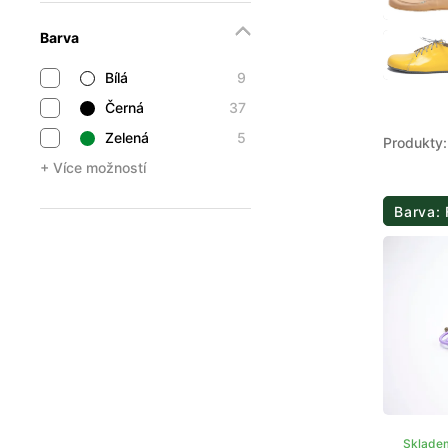
Barva
Bílá
9
Černá
37
Zelená
5
Produkty:
+ Více možností
Barva: 
Sklade