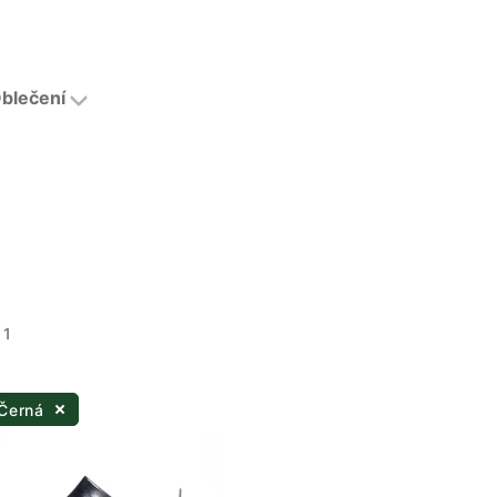
blečení
 1
 Černá