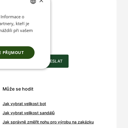
×
 Informace o
CZECH
tnery, kteří je
ENGLISH
máždili při vašem
ace o
a novinkách
E PŘIJMOUT
ODESLAT
Může se hodit
Jak vybrat velikost bot
Jak vybrat velikost sandálů
Jak správně změřit nohu pro výrobu na zakázku