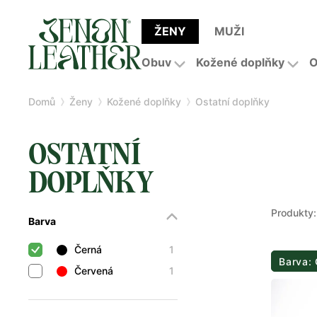
ŽENY
MUŽI
Obuv
Kožené doplňky
O
Domů
Ženy
Kožené doplňky
Ostatní doplňky
OSTATNÍ
DOPLŇKY
Produkty:
Barva
Černá
1
Barva:
Červená
1