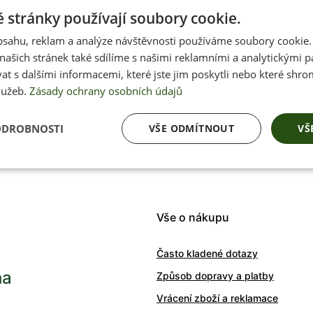
 stránky používají soubory cookie.
obsahu, reklam a analýze návštěvnosti používáme soubory cookie.
ašich stránek také sdílíme s našimi reklamními a analytickými par
 s dalšími informacemi, které jste jim poskytli nebo které shro
Přednostní inform
lužeb.
Zásady ochrany osobních údajů
soutěžích, akcích 
ODROBNOSTI
VŠE ODMÍTNOUT
VŠ
Váš e-mail
Vše o nákupu
Často kladené dotazy
ha
Způsob dopravy a platby
Vrácení zboží a reklamace
0