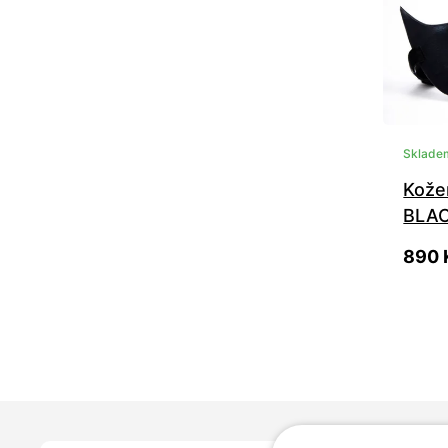
Sklade
Kože
BLA
890 