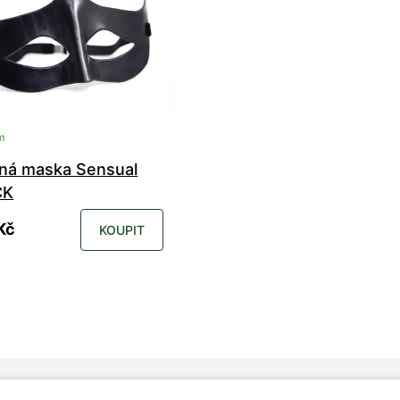
m
ná maska Sensual
CK
Kč
KOUPIT