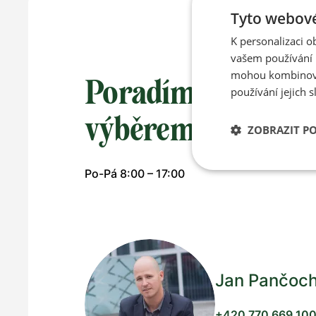
Tyto webové
K personalizaci 
vašem používání n
mohou kombinovat
Poradíme vám s
používání jejich s
výběrem
ZOBRAZIT P
Po-Pá 8:00 – 17:00
Jan Pančoc
+420 770 669 10