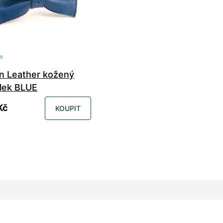
m
n Leather kožený
lek BLUE
Kč
KOUPIT