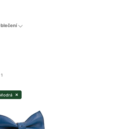
blečení
 1
 Modrá