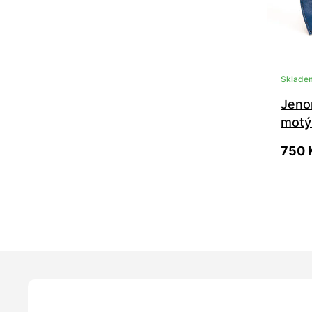
Sklade
Jeno
motý
750 