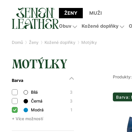
ŽENY
MUŽI
Obuv
Kožené doplňky
O
Domů
Ženy
Kožené doplňky
Motýlky
MOTÝLKY
Produkty:
Barva
Bílá
3
Barva:
Černá
3
Modrá
1
+ Více možností