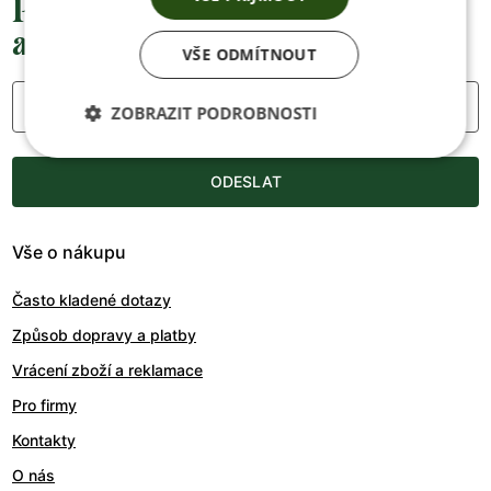
Přednostní informace o soutěžích,
akcích a novinkách
VŠE ODMÍTNOUT
Váš e-mail
ZOBRAZIT PODROBNOSTI
ODESLAT
Vše o nákupu
Často kladené dotazy
Způsob dopravy a platby
Vrácení zboží a reklamace
Pro firmy
Kontakty
O nás