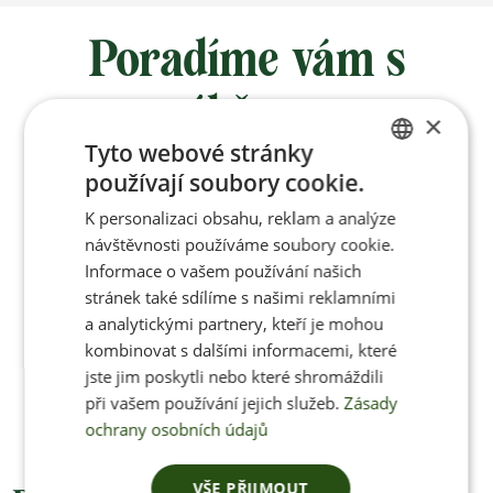
Poradíme vám s
výběrem
×
Tyto webové stránky
používají soubory cookie.
Po-Pá 8:00 – 17:00
CZECH
K personalizaci obsahu, reklam a analýze
ENGLISH
návštěvnosti používáme soubory cookie.
Informace o vašem používání našich
stránek také sdílíme s našimi reklamními
Jan Pančocha
a analytickými partnery, kteří je mohou
kombinovat s dalšími informacemi, které
+420 770 669 100
jste jim poskytli nebo které shromáždili
info@jenonleather.cz
při vašem používání jejich služeb.
Zásady
ochrany osobních údajů
VŠE PŘIJMOUT