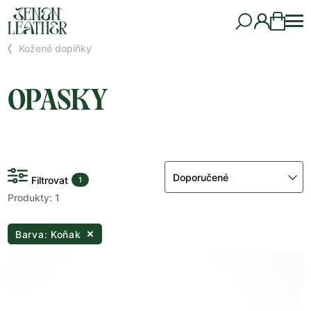
Kožené doplňky
OPASKY
Doporučené
Filtrovat
1
Produkty: 1
Barva: Koňak