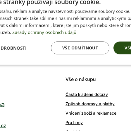
 stránky používají soubory cookie.
obsahu, reklam a analýze návštěvnosti používáme soubory cookie.
ašich stránek také sdílíme s našimi reklamními a analytickými par
Přednostní inform
 s dalšími informacemi, které jste jim poskytli nebo které shro
soutěžích, akcích 
lužeb.
Zásady ochrany osobních údajů
ODROBNOSTI
VŠE ODMÍTNOUT
VŠ
Váš e-mail
Vše o nákupu
Často kladené dotazy
ha
Způsob dopravy a platby
Vrácení zboží a reklamace
0
Pro firmy
.cz