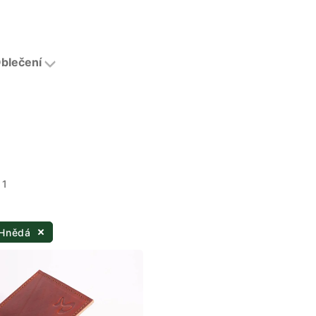
blečení
 1
 Hnědá