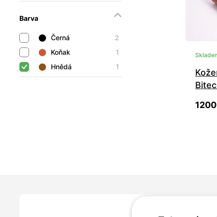
Barva
Černá
2
Koňak
1
Sklade
Hnědá
1
Kože
Bite
1200