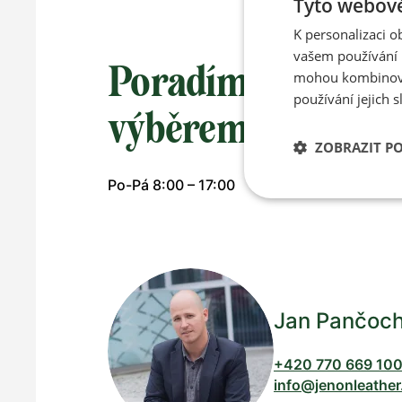
Tyto webové
K personalizaci 
vašem používání n
Poradíme vám s
mohou kombinovat
používání jejich s
výběrem
ZOBRAZIT P
Po-Pá 8:00 – 17:00
Jan Pančoc
+420 770 669 10
info@jenonleather