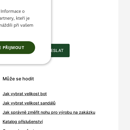
 Informace o
CZECH
tnery, kteří je
ENGLISH
ace o
máždili při vašem
a novinkách
E PŘIJMOUT
ODESLAT
Může se hodit
Jak vybrat velikost bot
Jak vybrat velikost sandálů
Jak správně změřit nohu pro výrobu na zakázku
Katalog příslušenství