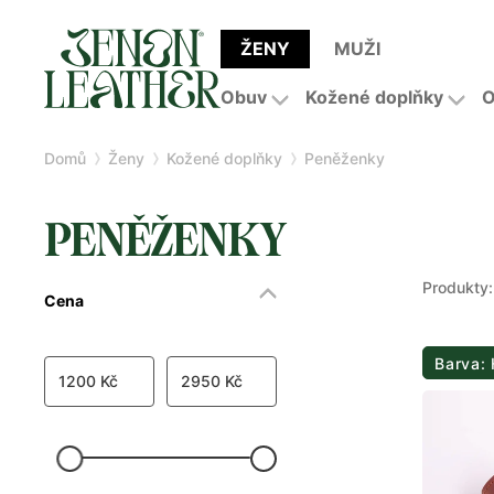
ŽENY
MUŽI
Obuv
Kožené doplňky
O
Domů
Ženy
Kožené doplňky
Peněženky
PENĚŽENKY
Produkty:
Cena
Barva:
1200 Kč
2950 Kč