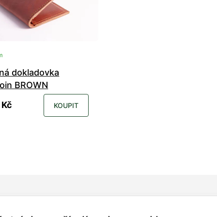
m
ná dokladovka
coin BROWN
 Kč
KOUPIT