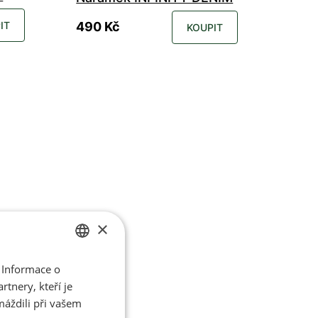
IT
490 Kč
KOUPIT
14 cm
16 cm
18 cm
20 cm
23 cm
×
 Informace o
CZECH
tnery, kteří je
ENGLISH
máždili při vašem