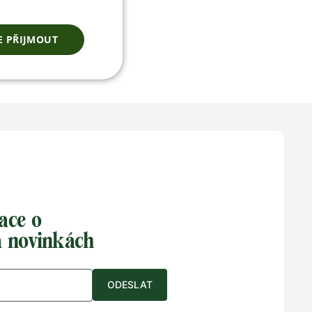
E PŘIJMOUT
ace o
a novinkách
ODESLAT