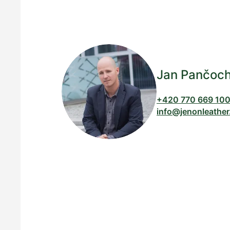
Jan Pančoc
+420 770 669 10
info@jenonleather