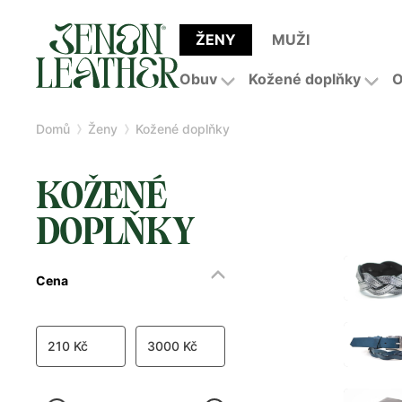
ŽENY
MUŽI
Obuv
Kožené doplňky
O
Domů
Ženy
Kožené doplňky
KOŽENÉ
DOPLŇKY
Cena
210 Kč
3000 Kč