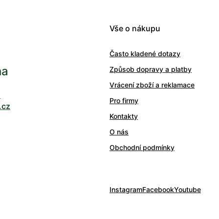
Vše o nákupu
Často kladené dotazy
ha
Způsob dopravy a platby
Vrácení zboží a reklamace
0
Pro firmy
.cz
Kontakty
O nás
Obchodní podmínky
Instagram
Facebook
Youtube