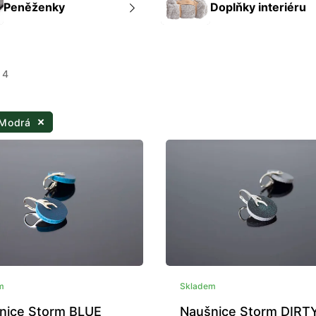
Peněženky
Doplňky interiéru
 4
 Modrá
m
Skladem
nice Storm BLUE
Naušnice Storm DIRT