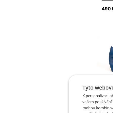
490 
Tyto webové
Sklade
K personalizaci 
Jeno
vašem používání n
motý
mohou kombinovat