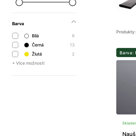
Barva
Produkty:
Bílá
6
Černá
13
Barva:
Žlutá
2
+ Více možností
Sklade
Nauš