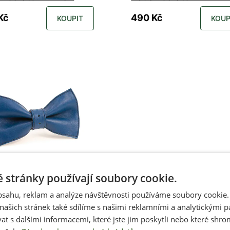
Kč
490 Kč
KOUPIT
KOUP
 stránky používají soubory cookie.
m
obsahu, reklam a analýze návštěvnosti používáme soubory cookie.
n Leather kožený
ašich stránek také sdílíme s našimi reklamními a analytickými par
lek BLUE
 s dalšími informacemi, které jste jim poskytli nebo které shro