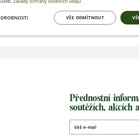
lužeb.
Zásady ochrany osobních údajů
Kč
KOUPIT
ODROBNOSTI
VŠE ODMÍTNOUT
VŠ
Přednostní inform
soutěžích, akcích 
Váš e-mail