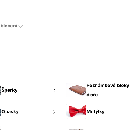
blečení
Poznámkové bloky
Šperky
diáře
Opasky
Motýlky