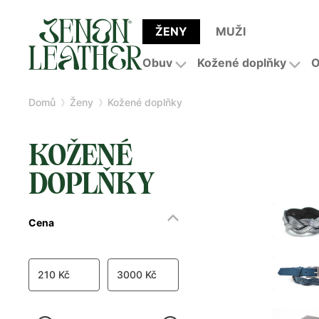
ŽENY
MUŽI
Obuv
Kožené doplňky
O
Domů
Ženy
Kožené doplňky
KOŽENÉ
DOPLŇKY
Cena
210 Kč
3000 Kč