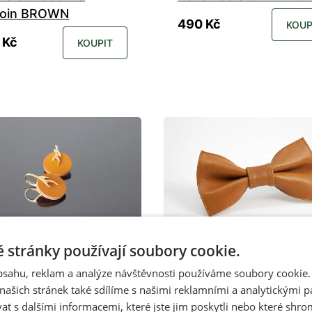
coin BROWN
490 Kč
KOUP
 Kč
KOUPIT
 stránky používají soubory cookie.
m
Skladem
obsahu, reklam a analýze návštěvnosti používáme soubory cookie.
nice Storm KONAK
Jenon Leather kožen
ašich stránek také sdílíme s našimi reklamními a analytickými par
motýlek WHISKY
 s dalšími informacemi, které jste jim poskytli nebo které shro