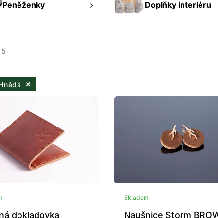
Peněženky
Doplňky interiéru
 5
 Hnědá
m
Skladem
ná dokladovka
Naušnice Storm BRO