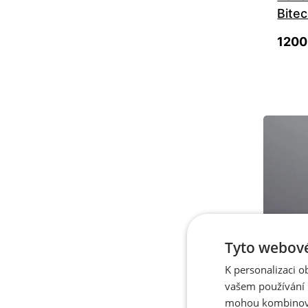
Bite
1200
Tyto webové
Sklade
K personalizaci 
Nauš
vašem používání n
mohou kombinovat