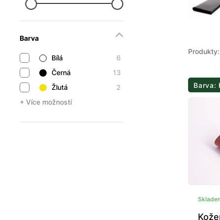
Barva
Produkty:
Bílá
6
Černá
13
Barva:
Žlutá
2
+ Více možností
Sklade
Kože