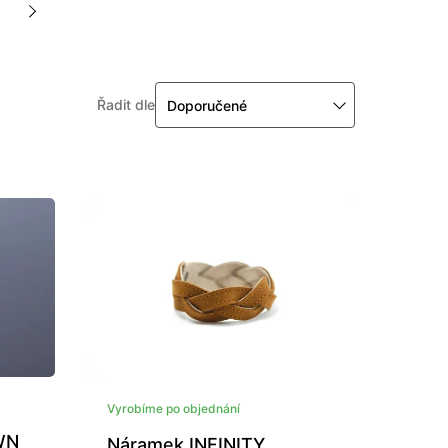
Řadit dle
Doporučené
Vyrobíme po objednání
WN
Náramek INFINITY