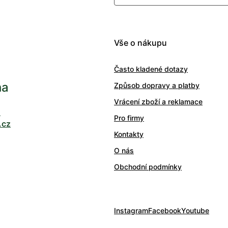
Vše o nákupu
Často kladené dotazy
ha
Způsob dopravy a platby
Vrácení zboží a reklamace
0
Pro firmy
.cz
Kontakty
O nás
Obchodní podmínky
Instagram
Facebook
Youtube