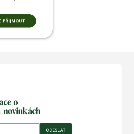
IT
E PŘIJMOUT
ace o
a novinkách
ODESLAT