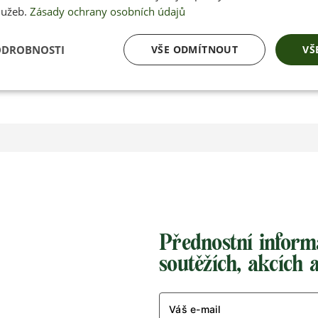
Kč
KOUPIT
lužeb.
Zásady ochrany osobních údajů
750 Kč
KOUP
ODROBNOSTI
VŠE ODMÍTNOUT
VŠ
Přednostní inform
soutěžích, akcích 
Váš e-mail