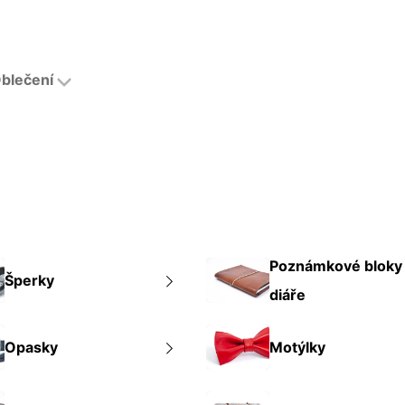
blečení
Poznámkové bloky
Šperky
diáře
Opasky
Motýlky