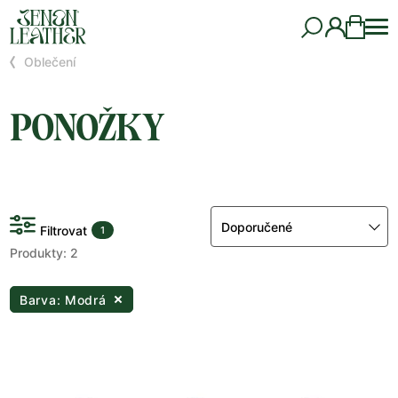
Oblečení
PONOŽKY
Doporučené
Filtrovat
1
Produkty: 2
Barva: Modrá