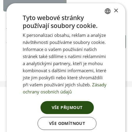
×
Tyto webové stránky
Skladem
používají soubory cookie.
Bavlněné ťapky modrá
CZECH
K personalizaci obsahu, reklam a analýze
ENGLISH
návštěvnosti používáme soubory cookie.
89 Kč
KOUPIT
Informace o vašem používání našich
stránek také sdílíme s našimi reklamními
a analytickými partnery, kteří je mohou
kombinovat s dalšími informacemi, které
jste jim poskytli nebo které shromáždili
při vašem používání jejich služeb.
Zásady
ochrany osobních údajů
Poradíme vám s
VŠE PŘIJMOUT
výběrem
VŠE ODMÍTNOUT