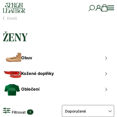
Domů
ŽENY
Obuv
Kožené doplňky
Oblečení
Doporučené
Filtrovat
1