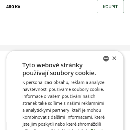
490 Kč
KOUPIT
×
Poradíme vám s
Tyto webové stránky
používají soubory cookie.
CZECH
výběrem
K personalizaci obsahu, reklam a analýze
ENGLISH
návštěvnosti používáme soubory cookie.
Informace o vašem používání našich
Po-Pá 8:00 – 17:00
stránek také sdílíme s našimi reklamními
a analytickými partnery, kteří je mohou
kombinovat s dalšími informacemi, které
jste jim poskytli nebo které shromáždili