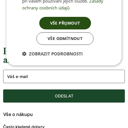
Jan Pančocha
při vašem používání jejich služeb.
Zásady
ochrany osobních údajů
+420 770 669 100
info@jenonleather.cz
VŠE PŘIJMOUT
VŠE ODMÍTNOUT
Přednostní informace o soutěžích,
ZOBRAZIT PODROBNOSTI
akcích a novinkách
Váš e-mail
ODESLAT
Vše o nákupu
Často kladené dotazy