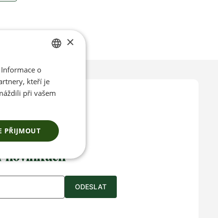
×
 Informace o
CZECH
tnery, kteří je
ENGLISH
máždili při vašem
E PŘIJMOUT
ace o
a novinkách
ODESLAT