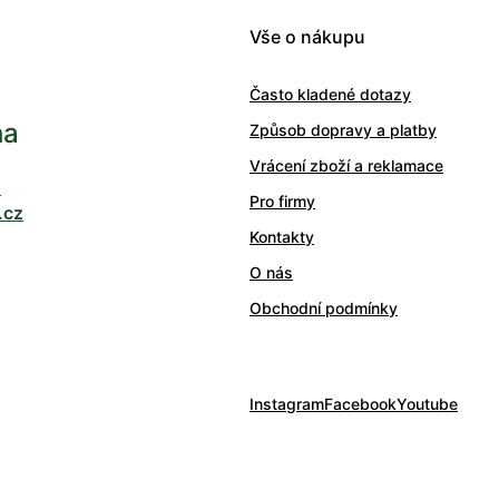
Vše o nákupu
Často kladené dotazy
ha
Způsob dopravy a platby
Vrácení zboží a reklamace
0
Pro firmy
.cz
Kontakty
O nás
Obchodní podmínky
Instagram
Facebook
Youtube