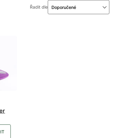
Řadit dle
Doporučené
er
IT