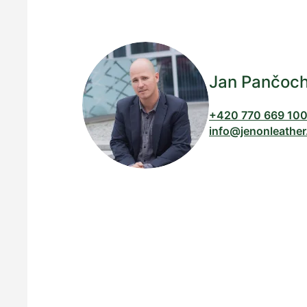
Jan Pančoc
+420 770 669 10
info@jenonleather