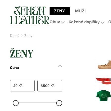
ŽENY
MUŽI
Obuv
Kožené doplňky
O
Domů
Ženy
ŽENY
Cena
40 Kč
6500 Kč