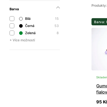
Produkty:
Barva
Bílá
15
Barva: 
Černá
53
Zelená
8
+ Více možností
Sklade
Gumo
fialo
95 K