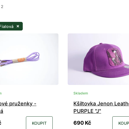
 2
Fialová
m
Skladem
vé pruženky -
Kšiltovka Jenon Leath
vá
PURPLE "J"
č
690 Kč
KOUPIT
KOUP